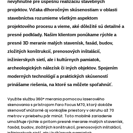
nevyhnutné pre úspešnú realizáciu stavebných
projektov. Vďaka dlhoročným skúsenostiam v oblasti
stavebníctva rozumieme všetkým aspektom
projektového procesu a vieme, aké dôležité sú detailné a
presné podklady. Našim klientom ponúkame rýchle a
presné 3D meranie malých stavenísk, fasád, budov,
zložitých konštrukcií, prenosových inštalácií,
inžinierskych sietí, ale i kultúrnych pamiatok,
archeologických nálezísk či iných objektov. Spojením
moderných technológií a praktických skúseností
prinášame riešenia, na ktoré sa môžete spoľahnúť.
Využite službu 360° merania pomocou laserového
skenovania s prístrojom Faro Focus M70, ktorý dokáže
skenovať vnútorné aj vonkajšie priestory v okruhu až 70
metrov v priebehu pár minút. Toto mobilné zariadenie
umožňuje rýchle a pritom presné meranie malých stavenísk,
fasád, budov, zložitých konštrukcií, prenosových inštalácií,
inžinierskych sietí, ale i kultúrnych pamiatok,