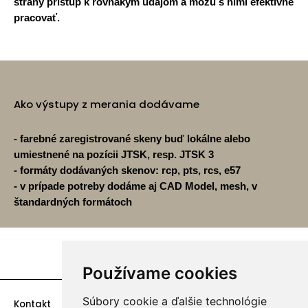
strany prístup k rovnakým údajom a môžu s nimi efektívne
pracovať.
Ako výstupy z merania dodávame
- farebné zaregistrované skeny buď lokálne alebo
umiestnené na pozícii JTSK, resp. JTSK 3
- formáty dodávaných skenov: rcp, pts, rcs, e57
- v prípade potreby dodáme aj CAD Model, mesh, v
štandardných formátoch
Používame cookies
Súbory cookie a ďalšie technológie
Kontakt