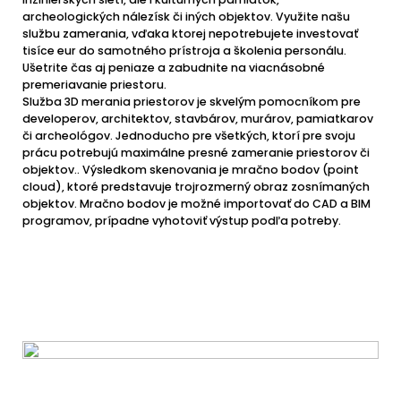
archeologických nálezísk či iných objektov. Využite našu
službu zamerania, vďaka ktorej nepotrebujete investovať
tisíce eur do samotného prístroja a školenia personálu.
Ušetrite čas aj peniaze a zabudnite na viacnásobné
premeriavanie priestoru.
Služba 3D merania priestorov je skvelým pomocníkom pre
developerov, architektov, stavbárov, murárov, pamiatkarov
či archeológov. Jednoducho pre všetkých, ktorí pre svoju
prácu potrebujú maximálne presné zameranie priestorov či
objektov.. Výsledkom skenovania je mračno bodov (point
cloud), ktoré predstavuje trojrozmerný obraz zosnímaných
objektov. Mračno bodov je možné importovať do CAD a BIM
programov, prípadne vyhotoviť výstup podľa potreby.