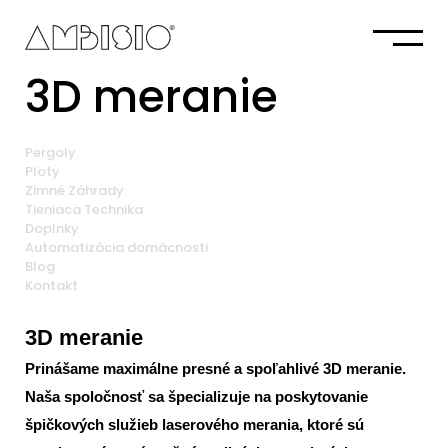
3D meranie
Pergoly
Ploty
Zimné Záhrady
Tieniaca Technika
Doplnky
Automatizácia domácnosti
Blog
Kontakt
3D meranie
Prinášame maximálne presné a spoľahlivé 3D meranie.
Naša spoločnosť sa špecializuje na poskytovanie
špičkových služieb laserového merania, ktoré sú