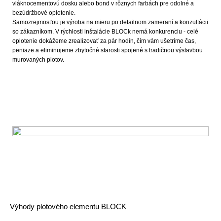
vláknocementovú dosku alebo bond v rôznych farbách pre odolné a
bezúdržbové oplotenie.
Samozrejmosťou je výroba na mieru po detailnom zameraní a konzultácii
so zákazníkom. V rýchlosti inštalácie BLOCk nemá konkurenciu - celé
oplotenie dokážeme zrealizovať za pár hodín, čím vám ušetríme čas,
peniaze a eliminujeme zbytočné starosti spojené s tradičnou výstavbou
murovaných plotov.
Výhody plotového elementu BLOCK