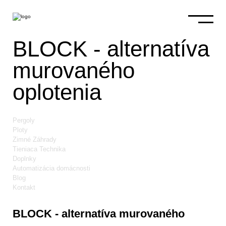
BLOCK - alternatíva
murovaného
oplotenia
Pergoly
Ploty
Zimné Záhrady
Tieniaca Technika
Doplnky
Automatizácia domácnosti
Blog
Kontakt
BLOCK - alternatíva murovaného