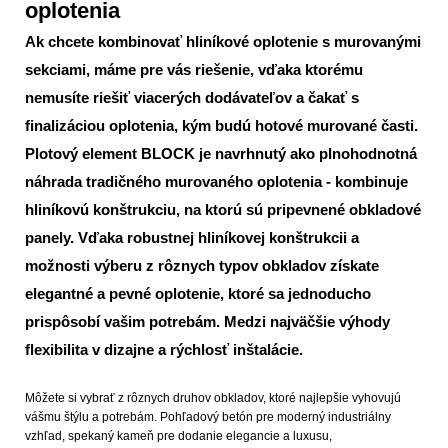
oplotenia
Ak chcete kombinovať hliníkové oplotenie s murovanými
sekciami, máme pre vás riešenie, vďaka ktorému
nemusíte riešiť viacerých dodávateľov a čakať s
finalizáciou oplotenia, kým budú hotové murované časti.
Plotový element BLOCK je navrhnutý ako plnohodnotná
náhrada tradičného murovaného oplotenia - kombinuje
hliníkovú konštrukciu, na ktorú sú pripevnené obkladové
panely. Vďaka robustnej hliníkovej konštrukcii a
možnosti výberu z rôznych typov obkladov získate
elegantné a pevné oplotenie, ktoré sa jednoducho
prispôsobí vašim potrebám. Medzi najväčšie výhody
flexibilita v dizajne a rýchlosť inštalácie.
Môžete si vybrať z rôznych druhov obkladov, ktoré najlepšie vyhovujú
vášmu štýlu a potrebám. Pohľadový betón pre moderný industriálny
vzhľad, spekaný kameň pre dodanie elegancie a luxusu,