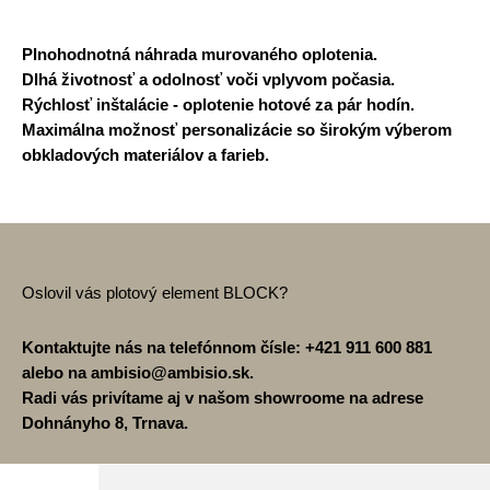
Plnohodnotná náhrada murovaného oplotenia.
Dlhá životnosť a odolnosť voči vplyvom počasia.
Rýchlosť inštalácie - oplotenie hotové za pár hodín.
Maximálna možnosť personalizácie so širokým výberom
obkladových materiálov a farieb.
Oslovil vás plotový element BLOCK?
Kontaktujte nás na telefónnom čísle: +421 911 600 881
alebo na ambisio@ambisio.sk.
Radi vás privítame aj v našom showroome na adrese
Dohnányho 8, Trnava.