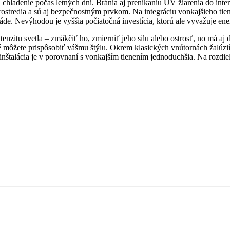
za chladenie počas letných dní. Bránia aj prenikaniu UV žiarenia do in
ostredia a sú aj bezpečnostným prvkom. Na integráciu vonkajšieho tien
de. Nevýhodou je vyššia počiatočná investícia, ktorú ale vyvažuje ener
ntenzitu svetla – zmäkčiť ho, zmierniť jeho silu alebo ostrosť, no má a
oré môžete prispôsobiť vášmu štýlu. Okrem klasických vnútornách žalúzií
inštalácia je v porovnaní s vonkajším tienením jednoduchšia. Na rozdie