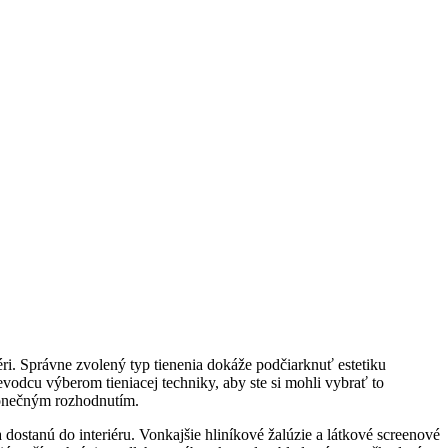
iéri. Správne zvolený typ tienenia dokáže podčiarknuť estetiku
evodcu výberom tieniacej techniky, aby ste si mohli vybrať to
 konečným rozhodnutím.
dostanú do interiéru. Vonkajšie hliníkové žalúzie a látkové screenové