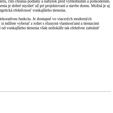
teriéru, čím chránia podlahy a nábytok pred vyblednutím a poškodením.
enia je dobré myslieť už pri projektovaní a stavbe domu. Možná je aj
getická efektívnosť vonkajšieho tienenia.
j dekoratívnu funkciu. Je dostupné vo viacerých moderných
 si môžete vyberať z roliet s rôznymi vlastnosťami a tieniacimi
l od vonkajšieho tienenia však nedokáže tak efektívne zabrániť