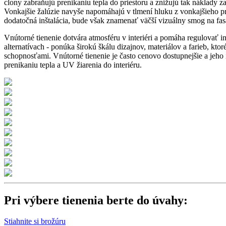
clony zabraňujú prenikaniu tepla do priestoru a znižujú tak náklady 
Vonkajšie žalúzie navyše napomáhajú v tlmení hluku z vonkajšieho pr
dodatočná inštalácia, bude však znamenať väčší vizuálny smog na fasá
Vnútorné tienenie dotvára atmosféru v interiéri a pomáha regulovať i
alternatívach - ponúka širokú škálu dizajnov, materiálov a farieb, kt
schopnosťami. Vnútorné tienenie je často cenovo dostupnejšie a jeho 
prenikaniu tepla a UV žiarenia do interiéru.
Pri výbere tienenia berte do úvahy:
Stiahnite si brožúru