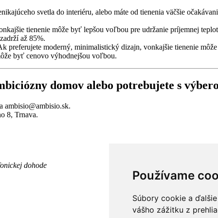
kajúceho svetla do interiéru, alebo máte od tienenia väčšie očakávani
onkajšie tienenie môže byť lepšou voľbou pre udržanie príjemnej teploty
 zadrží až 85%.
u. Ak preferujete moderný, minimalistický dizajn, vonkajšie tienenie mô
môže byť cenovo výhodnejšou voľbou.
š ambiciózny domov alebo potrebujete s výbe
na ambisio@ambisio.sk.
o 8, Trnava.
fonickej dohode
Používame coo
Súbory cookie a ďalšie
vášho zážitku z prehli