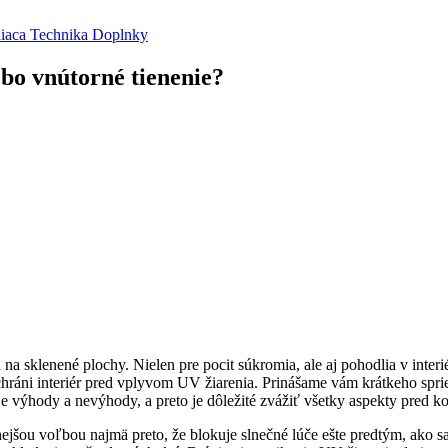
niaca Technika
Doplnky
ebo vnútorné tienenie?
 na sklenené plochy. Nielen pre pocit súkromia, ale aj pohodlia v inter
 ochráni interiér pred vplyvom UV žiarenia. Prinášame vám krátkeho spri
je výhody a nevýhody, a preto je dôležité zvážiť všetky aspekty pred
jšou voľbou najmä preto, že blokuje slnečné lúče ešte predtým, ako sa 