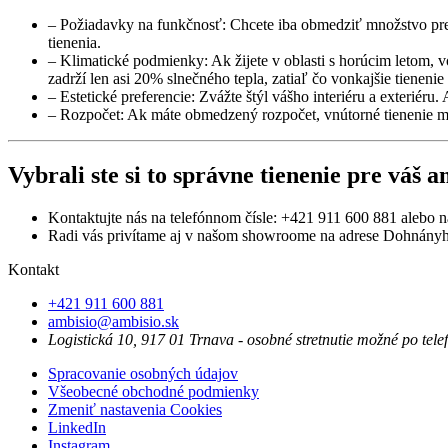
– Požiadavky na funkčnosť: Chcete iba obmedziť množstvo preni
tienenia.
– Klimatické podmienky: Ak žijete v oblasti s horúcim letom, v
zadrží len asi 20% slnečného tepla, zatiaľ čo vonkajšie tienenie
– Estetické preferencie: Zvážte štýl vášho interiéru a exteriér
– Rozpočet: Ak máte obmedzený rozpočet, vnútorné tienenie 
Vybrali ste si to správne tienenie pre vá
Kontaktujte nás na telefónnom čísle: +421 911 600 881 alebo 
Radi vás privítame aj v našom showroome na adrese Dohnányh
Kontakt
+421 911 600 881
ambisio@ambisio.sk
Logistická 10, 917 01 Trnava - osobné stretnutie možné po tele
Spracovanie osobných údajov
Všeobecné obchodné podmienky
Zmeniť nastavenia Cookies
LinkedIn
Instagram