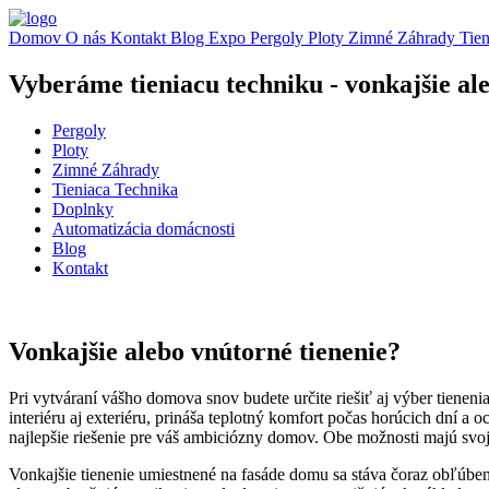
Domov
O nás
Kontakt
Blog
Expo
Pergoly
Ploty
Zimné Záhrady
Tie
Vyberáme tieniacu techniku - vonkajšie al
Pergoly
Ploty
Zimné Záhrady
Tieniaca Technika
Doplnky
Automatizácia domácnosti
Blog
Kontakt
Vonkajšie alebo vnútorné tienenie?
Pri vytváraní vášho domova snov budete určite riešiť aj výber tienenia
interiéru aj exteriéru, prináša teplotný komfort počas horúcich dní a
najlepšie riešenie pre váš ambiciózny domov. Obe možnosti majú svo
Vonkajšie tienenie umiestnené na fasáde domu sa stáva čoraz obľúbene