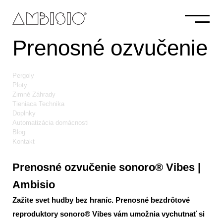
Prenosné ozvučenie
Pergoly
Ploty
Zimné Záhrady
Tieniaca Technika
Doplnky
Automatizácia domácnosti
Blog
Kontakt
Prenosné ozvučenie sonoro® Vibes |
Ambisio
Zažite svet hudby bez hraníc. Prenosné bezdrôtové
reproduktory sonoro® Vibes vám umožnia vychutnať si