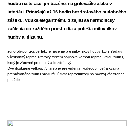
hudbu na terase, pri bazéne, na grilovačke alebo v
interiéri. Prinášajú až 16 hodín bezdrôtového hudobného
zážitku. Vďaka elegantnému dizajnu sa harmonicky
začlenia do každého prostredia a potešia milovníkov
hudby aj dizajnu.
sonoro® ponúka perfektné riešenie pre milovníkov hudby, ktorí hľadajú
všestranný reproduktorový systém s vysoko vernou reprodukciou zvuku,
ktorý je zároveň prenosný a bezdrôtový.
Dve dostupné veľkosti, 3 farebné prevedenia, vodeodolnosť a kvalita
prehrávaného zvuku predurčujú tieto reproduktory na naozaj všestranné
použitie.