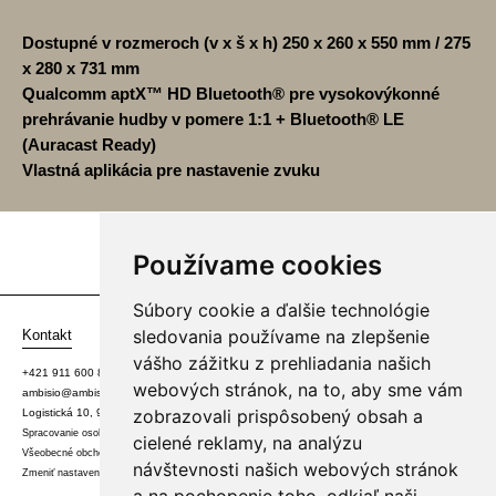
Dostupné v rozmeroch (v x š x h) 250 x 260 x 550 mm / 275
x 280 x 731 mm
Qualcomm aptX™ HD Bluetooth® pre vysokovýkonné
prehrávanie hudby v pomere 1:1 + Bluetooth® LE
(Auracast Ready)
Vlastná aplikácia pre nastavenie zvuku
Používame cookies
Súbory cookie a ďalšie technológie
sledovania používame na zlepšenie
Kontakt
vášho zážitku z prehliadania našich
+421 911 600 881
webových stránok, na to, aby sme vám
ambisio@ambisio.sk
zobrazovali prispôsobený obsah a
Logistická 10, 917 01 Trnava - osobné stretnutie možné po telefonickej dohode
Spracovanie osobných údajov
cielené reklamy, na analýzu
Všeobecné obchodné podmienky
návštevnosti našich webových stránok
Zmeniť nastavenia Cookies